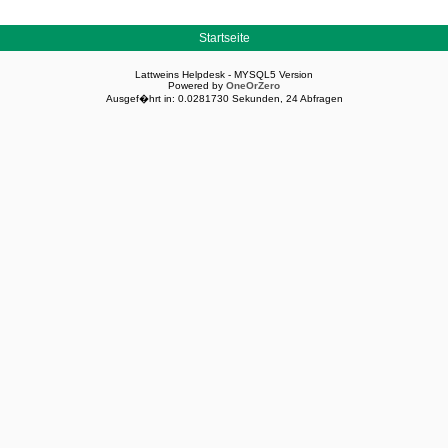
Startseite
Lattweins Helpdesk - MYSQL5 Version
Powered by
OneOrZero
Ausgef�hrt in: 0.0281730 Sekunden, 24 Abfragen