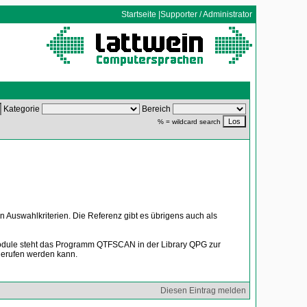
Startseite
|
Supporter / Administrator
Kategorie
Bereich
% = wildcard search
Auswahlkriterien. Die Referenz gibt es übrigens auch als
Module steht das Programm QTFSCAN in der Library QPG zur
gerufen werden kann.
Diesen Eintrag melden