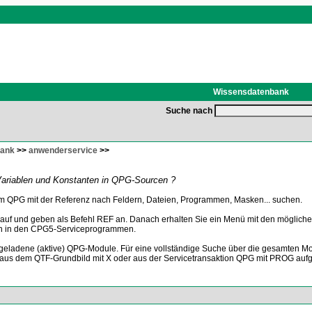
Wissensdatenbank
Suche nach
bank
>>
anwenderservice
>>
Variablen und Konstanten in QPG-Sourcen ?
QPG mit der Referenz nach Feldern, Dateien, Programmen, Masken... suchen.
uf und geben als Befehl REF an. Danach erhalten Sie ein Menü mit den möglichen 
n in den CPG5-Serviceprogrammen.
r geladene (aktive) QPG-Module. Für eine vollständige Suche über die gesamten 
 aus dem QTF-Grundbild mit X oder aus der Servicetransaktion QPG mit PROG auf